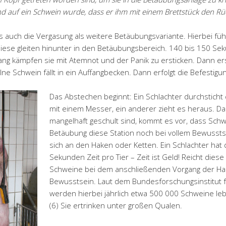
nd auf ein Schwein wurde, dass er ihm mit einem Brettstück den Rü
 auch die Vergasung als weitere Betäubungsvariante. Hierbei füh
iese gleiten hinunter in den Betäubungsbereich. 140 bis 150 Se
ng kämpfen sie mit Atemnot und der Panik zu ersticken. Dann ers
ne Schwein fällt in ein Auffangbecken. Dann erfolgt die Befestigu
Das Abstechen beginnt: Ein Schlachter durchsticht
mit einem Messer, ein anderer zieht es heraus. Da 
mangelhaft geschult sind, kommt es vor, dass Schw
Betäubung diese Station noch bei vollem Bewussts
sich an den Haken oder Ketten. Ein Schlachter hat 
Sekunden Zeit pro Tier – Zeit ist Geld! Reicht diese 
Schweine bei dem anschließenden Vorgang der Ha
Bewusstsein. Laut dem Bundesforschungsinstitut 
werden hierbei jährlich etwa 500 000 Schweine le
(6) Sie ertrinken unter großen Qualen.