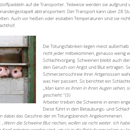
stoffpaddeln auf die Transporter. Teilweise werden sie aufgrund 
andergestapelt abtransportiert. Der Transport kann über 28 St
lten. Auch vor heißen oder eiskalten Temperaturen sind sie nicht
achthof.
Die Tötungsfabriken liegen meist außerhalb 
nicht jeder mitbekommen, genauso wenig 
Schlachtvorgang. Schweinen bleibt auch die
den Geruch von Angst und Blut ertragen. S
Schmerzensschreie ihrer Artgenossen wahr.
was hier passiert. So berichtet ein Schlacht
„Man kann es ihnen in ihren Augen sehen, si
geschieht.“
(3)
Arbeiter treiben die Schweine in einen eng
Diese führt in den Betäubungs- und Schlac
ören dabei das Geschrei der im Tötungsbereich Angekommenen.
t:
„Wenn die Schweine Blut riechen, wollen sie nicht weiter. Ich hab
n Kopf getreten worden sind, um sie in die Betäubungsanlage zu k