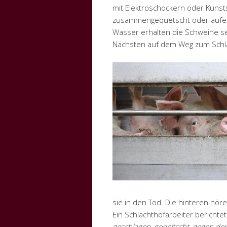
mit Elektroschockern oder Kunst
zusammengequetscht oder aufein
Wasser erhalten die Schweine se
Nächsten auf dem Weg zum Schl
sie in den Tod. Die hinteren h
Ein Schlachthofarbeiter berichte
geschlagen, gepeitscht, gegen de