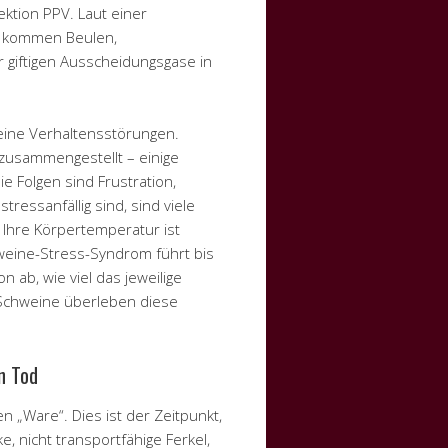
ektion PPV. Laut einer
zu kommen Beulen,
 giftigen Ausscheidungsgase in
eine Verhaltensstörungen.
usammengestellt – einige
 Folgen sind Frustration,
ressanfällig sind, sind viele
. Ihre Körpertemperatur ist
hweine-Stress-Syndrom führt bis
n ab, wie viel das jeweilige
 Schweine überleben diese
en Tod
 „Ware“. Dies ist der Zeitpunkt,
, nicht transportfähige Ferkel,