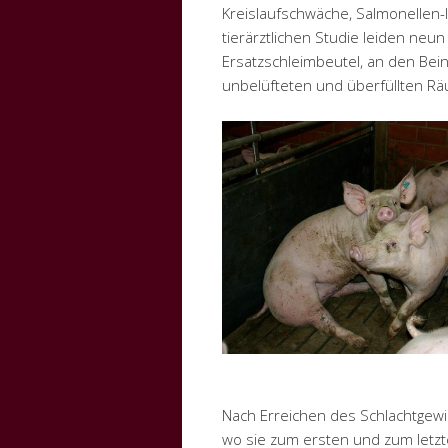
Kreislaufschwäche, Salmonellen-In
tierärztlichen Studie leiden ne
Ersatzschleimbeutel, an den Bei
unbelüfteten und überfüllten R
Nach Erreichen des Schlachtgewic
wo sie zum ersten und zum letzten