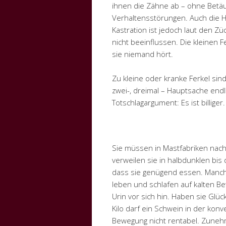
ihnen die Zähne ab – ohne Betäu
Verhaltensstörungen. Auch die H
Kastration ist jedoch laut den 
nicht beeinflussen. Die kleinen 
sie niemand hört.
Zu kleine oder kranke Ferkel si
zwei-, dreimal – Hauptsache end
Totschlagargument: Es ist billiger.
Sie müssen in Mastfabriken nac
verweilen sie in halbdunklen bi
dass sie genügend essen. Manche
leben und schlafen auf kalten B
Urin vor sich hin. Haben sie Glü
Kilo darf ein Schwein in der kon
Bewegung nicht rentabel. Zunehme