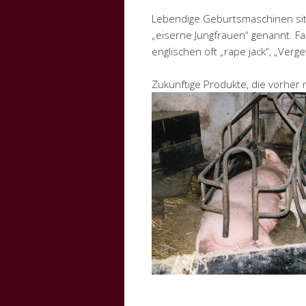
Lebendige Geburtsmaschinen sit
„eiserne Jungfrauen“ genannt. Fa
englischen oft „rape jack“, „Ver
Zukünftige Produkte, die vorher