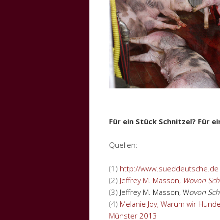
Für ein Stück Schnitzel? Für e
Quellen:
(1)
http://www.sueddeutsche.de
(2)
Jeffrey M. Masson,
Wovon Scha
(3)
Jeffrey M. Masson, W
ovon Sch
(4)
Melanie Joy, Warum wir Hunde
Münster 2013