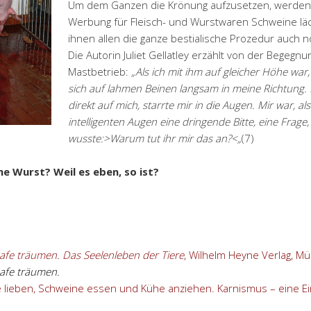
Um dem Ganzen die Krönung aufzusetzen, werden 
Werbung für Fleisch- und Wurstwaren Schweine läch
ihnen allen die ganze bestialische Prozedur auch 
Die Autorin Juliet Gellatley erzählt von der Begeg
Mastbetrieb:
„Als ich mit ihm auf gleicher Höhe wa
sich auf lahmen Beinen langsam in meine Richtung. B
direkt auf mich, starrte mir in die Augen. Mir war, al
intelligenten Augen eine dringende Bitte, eine Frage,
wusste:>Warum tut ihr mir das an?<„
(7)
ine Wurst? Weil es eben, so ist?
fe träumen. Das Seelenleben der Tiere
, Wilhelm Heyne Verlag, 
afe träumen.
 lieben, Schweine essen und Kühe anziehen. Karnismus – eine E