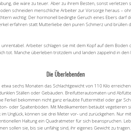
bung, die wäre zu teuer. Aber zu ihrem Besten, sonst verletzen
oden schneiden menschliche Arbeiter zur Vorsorge heraus – ohne
Züchtern wichtig: Der hormonell bedingte Geruch eines Ebers darf
Ferkel erfahren statt Mutterliebe den puren Schmerz und brüllen di
nd unrentabel. Arbeiter schlagen sie mit dem Kopf auf dem Boden
lich tot. Manche überleben trotzdem und landen zappelnd in den 
Die Überlebenden
h etwa sechs Monaten das Schlachtgewicht von 110 Kilo erreiche
s dunklen Ställen oder Gebäuden. Breifutterautomaten und Abfütt
 Ferkel bekommen nicht ganz erlaubte Futtermittel oder gar Schl
eton- oder Spaltenböden. Mit Medikamenten betäubt vegetieren si
ck im Unglück, können sie drei Meter vor- und zurückgehen. Nur 
ventionellen Haltung ein Quadratmeter für sich beanspruchen. Leb
n sollen sie, bis sie unfähig sind, ihr eigenes Gewicht zu tragen.