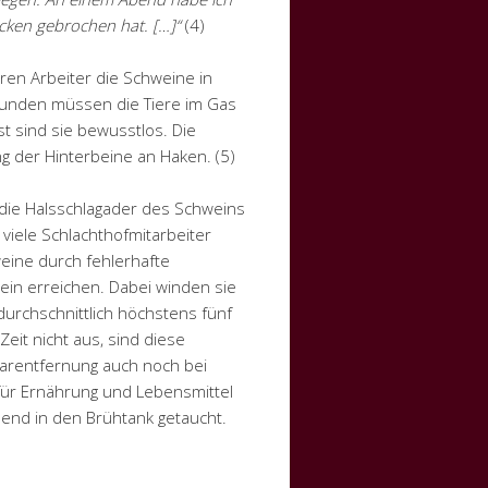
cken gebrochen hat. […]“
(4)
ren Arbeiter die Schweine in
kunden müssen die Tiere im Gas
t sind sie bewusstlos. Die
ng der Hinterbeine an Haken. (5)
 die Halsschlagader des Schweins
viele Schlachthofmitarbeiter
eine durch fehlerhafte
ein erreichen. Dabei winden sie
durchschnittlich höchstens fünf
Zeit nicht aus, sind diese
arentfernung auch noch bei
für Ernährung und Lebensmittel
bend in den Brühtank getaucht.