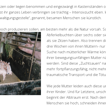
zen oder liegen benommen und eingezwängt in Kastenständen ode
st ihr ganzes Leben verbringen sie trächtig – Intensivzucht eben
gewaltigungsgestelle“, genannt, besamen Menschen sie künstlich.
 noch produzieren sollen, am besten mehr als die Natur vorsah.
So
Abferkelbuchten über sechs oder sie
als sie Zitzen haben. Also trennen d
drei Wochen von ihren Müttern- nur 
Suche nach mütterlicher Wärme könn
ihrer bewegungsunfähigen Mutter nä
werden. Sind diese „Zuchtsauen“ na
mehr fortpflanzungsfähig, nicht mehr
traumatische Transport und die Tötu
Wie jede Mutter leiden auch diese 
ihrer Kinder. Und für Letztere, uns
beginnt der Albtraum erst. Nach dem
Menschen sie hoch, schneiden ihne