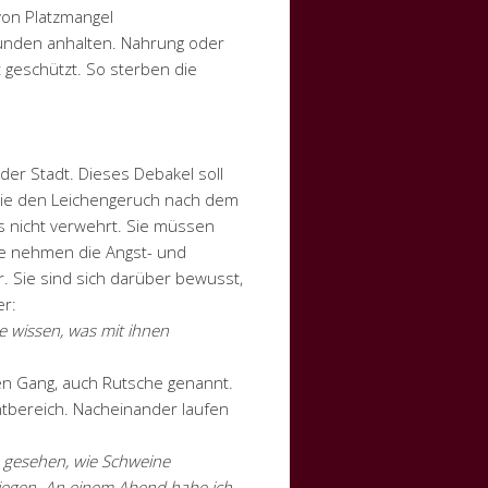
von Platzmangel
unden anhalten. Nahrung oder
 geschützt. So sterben die
der Stadt. Dieses Debakel soll
wie den Leichengeruch nach dem
s nicht verwehrt. Sie müssen
ie nehmen die Angst- und
 Sie sind sich darüber bewusst,
er:
e wissen, was mit ihnen
en Gang, auch Rutsche genannt.
htbereich. Nacheinander laufen
e gesehen, wie Schweine
riegen. An einem Abend habe ich