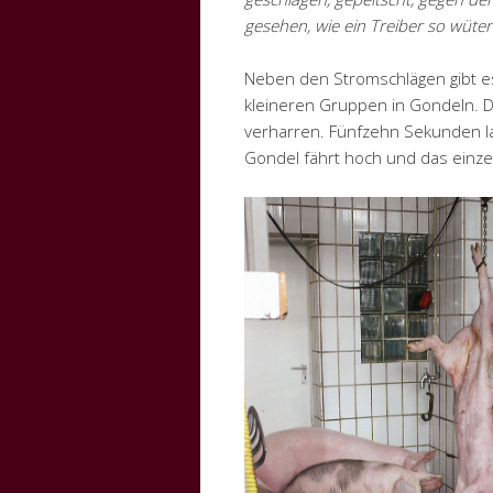
gesehen, wie ein Treiber so wüte
Neben den Stromschlägen gibt es
kleineren Gruppen in Gondeln. D
verharren. Fünfzehn Sekunden la
Gondel fährt hoch und das einzel