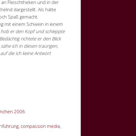
an Fleischtheken und in der
elnd dargestellt. Als hätte
noch Spaß gemacht.
nung mit einem Schwein in einem
r, hob er den Kopf und schleppte
edächtig richtete er den Blick
s sähe ich in diesen traurigen,
 auf die ich keine Antwort
München 2006
inführung, compassion media,