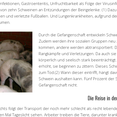
fektionen, Gastroenteritis, Unfruchtbarkeit als Folge der Virusinf
un von zehn Schweinen an Entzündungen der Beingelenke. (1) Da
nen und verletzte Fußballen. Und Lungenkrankheiten, aufgrund der
äumen.
Durch die Gefangenschaft entwickeln Schw
Zudem werden ihre sozialen Gruppen neu z
kommen, andere werden abtransportiert. Die
Rangkämpfe und Verletzungen. Da auch sie st
körperlich und seelisch stark beeinträchtigt
erhöht, sie beginnen zu zittern. Dieses Sc
zum Tod.(2) Wann dieser eintrifft, hängt davo
Schwein aushalten kann. Fünf Prozent der
Gefangenschaft nicht.
Die Reise in d
hts folgt der Transport der noch mehr schlecht als recht lebenden
 Mal Tageslicht sehen. Arbeiter treiben die Tiere, darunter kranke