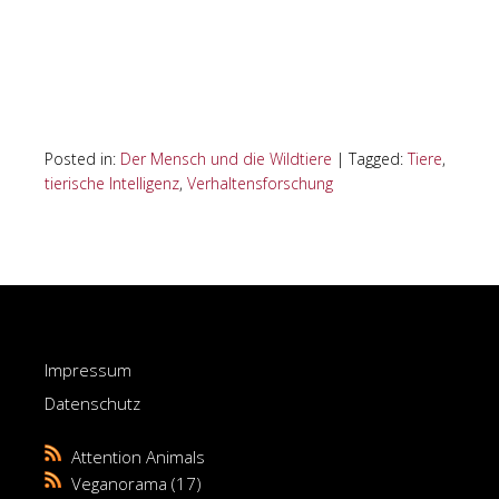
Posted in:
Der Mensch und die Wildtiere
|
Tagged:
Tiere
,
tierische Intelligenz
,
Verhaltensforschung
Impressum
Datenschutz
Attention Animals
Veganorama
(17)