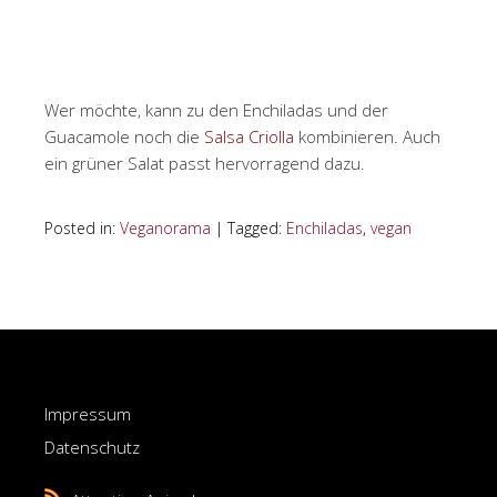
Wer möchte, kann zu den Enchiladas und der
Guacamole noch die
Salsa Criolla
kombinieren. Auch
ein grüner Salat passt hervorragend dazu.
Posted in:
Veganorama
|
Tagged:
Enchiladas
,
vegan
Impressum
Datenschutz