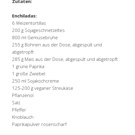
Zutaten:
Enchiladas:
6 Weizentortillas
200 g Sojageschnetzeltes
800 ml Gemüsebrühe
255 g Bohnen aus der Dose, abgespült und
abgetropft
285 g Mais aus der Dose, abgespült und abgetropft
1 grüne Paprika
1 große Zwiebel
250 ml Sojakochcreme
125-200 g veganer Streukäse
Pflanzenöl
Salz
Pfeffer
Knoblauch
Paprikapulver rosenscharf