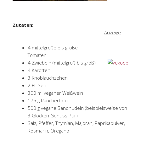
Zut
Anzeige
4 mittelgroße bis große
Tomat
4 Zwiebeln (mittelgroß bis groß)
4 Karotten
3 Knoblauchzehen
2 EL Senf
300 ml veganer Weißwein
175 g Räuchertofu
500 g vegane Bandnudeln (beispielsweise von
3 Glocken Genuss Pur)
Salz, Pfeffer, Thymian, Majoran, Paprikapulver,
Rosmarin, Oregano