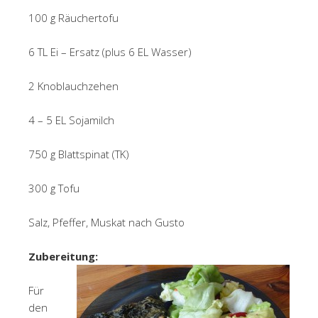
100 g Räuchertofu
6 TL Ei – Ersatz (plus 6 EL Wasser)
2 Knoblauchzehen
4 – 5 EL Sojamilch
750 g Blattspinat (TK)
300 g Tofu
Salz, Pfeffer, Muskat nach Gusto
Zubereitung:
Für
den