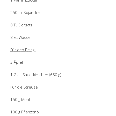
1 Vanillinzucker
250 ml Sojamilch
8 TL Eiersatz
8 EL Wasser
Für den Belag:
3 Äpfel
1 Glas Sauerkirschen (680 g)
Für die Streusel:
150 g Mehl
100 g Pflanzenöl