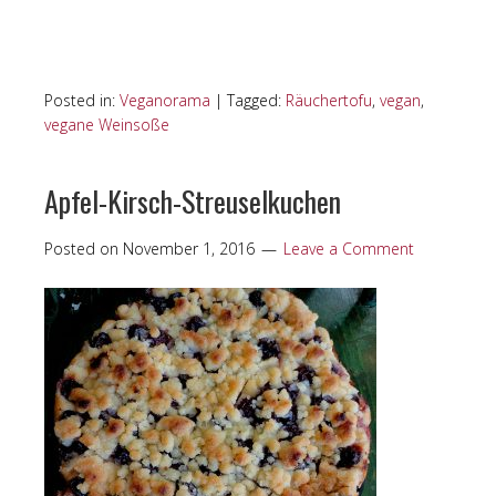
Posted in:
Veganorama
|
Tagged:
Räuchertofu
,
vegan
,
vegane Weinsoße
Apfel-Kirsch-Streuselkuchen
Posted on
November 1, 2016
Leave a Comment